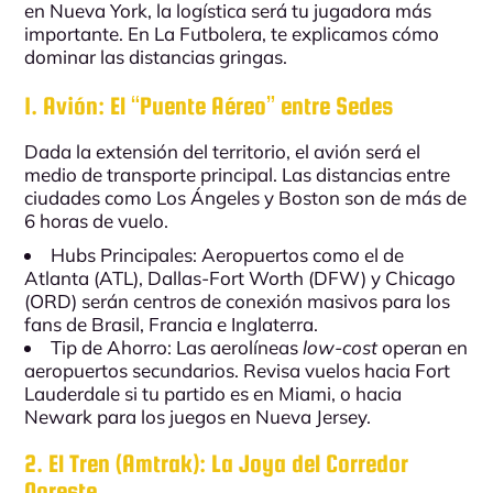
en
Nueva York
, la logística será tu jugadora más
importante. En
La Futbolera
, te explicamos cómo
dominar las distancias gringas.
1. Avión: El “Puente Aéreo” entre Sedes
Dada la extensión del territorio, el avión será el
medio de transporte principal. Las distancias entre
ciudades como
Los Ángeles
y
Boston
son de más de
6 horas de vuelo.
Hubs Principales:
Aeropuertos como el de
Atlanta (ATL)
,
Dallas-Fort Worth (DFW)
y
Chicago
(ORD)
serán centros de conexión masivos para los
fans de
Brasil
,
Francia
e
Inglaterra
.
Tip de Ahorro:
Las aerolíneas
low-cost
operan en
aeropuertos secundarios. Revisa vuelos hacia Fort
Lauderdale si tu partido es en
Miami
, o hacia
Newark para los juegos en
Nueva Jersey
.
2. El Tren (Amtrak): La Joya del Corredor
Noreste