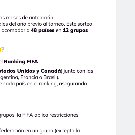
os meses de antelación,
ales del año previo al torneo. Este sorteo
rá acomodar a
48 países
en
12 grupos
s?
el
Ranking FIFA
.
stados Unidos y Canadá
) junto con las
ntina, Francia o Brasil).
e cada país en el ranking, asegurando
rupos, la FIFA aplica restricciones
federación en un grupo (excepto la